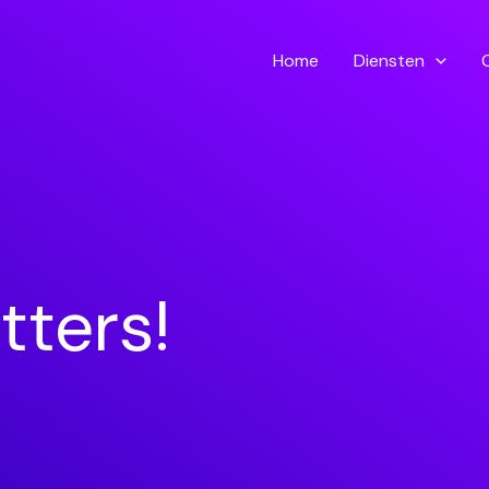
Home
Diensten
tters!