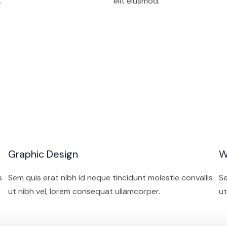
.
elit eiusmod.
Graphic Design
W
s
Sem quis erat nibh id neque tincidunt molestie convallis
Se
ut nibh vel, lorem consequat ullamcorper.
ut