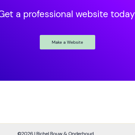
Get a professional website today
Make a Website
©2026 | Richel Bouw & Onderhoud