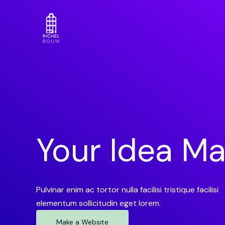
Ga
naar
de
inhoud
Your Idea Ma
Pulvinar enim ac tortor nulla facilisi tristique facilisi
elementum sollicitudin eget lorem.
Make a Website