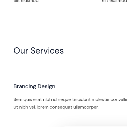
elit eiusmod.
elit eiusmod
Our Services
Branding Design
Sem quis erat nibh id neque tincidunt molestie convalli
ut nibh vel, lorem consequat ullamcorper.