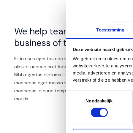
We help teams build the
Toestemming
business of their dreams
Deze website maakt gebruik
Et in risus egestas nec vitae odio ac nibh vestibulum v
We gebruiken cookies om cont
websiteverkeer te analyseren
aliquet aenean erat lobortis non.
media, adverteren en analys
Nibh egestas dictumst cursus est turpis quis tincidunt 
verstrekt of die ze hebben v
maecenas eget massa vel, ante nam blandit egestas eni
maecenas id nunc tempus auctor orci, enim imperdiet 
Toestemmingsselectie
mattis.
Noodzakelijk